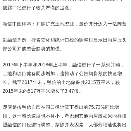
披露口径进行了较为严谨的追溯。
融信中国样本：并购扩充土地资源，量价齐升迈入千亿阵营
以融信为例，排名变化和统计口径的调整也显示出内房股头
部公司并购整合趋势的加强。
2017年下半年和2018年上半年，融信进行了一系列并购，
土地和项目储备同步增加，这推动了公告销售额的快速增
长。截至2017年末，融信的土地储备共2315万平米，较
2015年末的517万平米增长了3.47倍。
即便是按融信自己在同口径计算下得出的75.73%同比增
幅，这一增长速度也不算小，考虑到其他内房股如果同样按
照融信的口径进行调整，剔除并表因素，大部分增速也将出