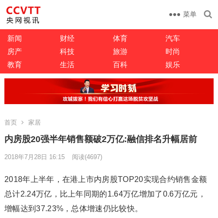
菜单
新闻
财经
体育
汽车
房产
科技
旅游
时尚
教育
生活
百科
娱乐
首页
家居
内房股20强半年销售额破2万亿:融信排名升幅居前
2018年7月28日 16:15
阅读
(4697)
2018年上半年，在港上市内房股TOP20实现合约销售金额
总计2.24万亿，比上年同期的1.64万亿增加了0.6万亿元，
增幅达到37.23%，总体增速仍比较快。