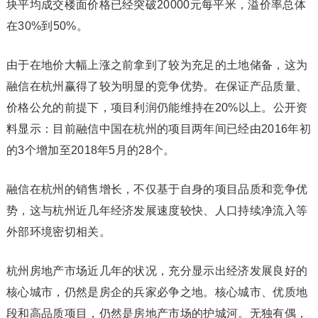
块平均成交楼面价格已经突破20000元每平米，溢价率总体
在30%到50%。
由于在地价大幅上涨之前拿到了较为充足的土地储备，这为
融信在杭州赢得了较为明显的竞争优势。在保证产品质量、
价格公允的前提下，项目利润仍能维持在20%以上。公开资
料显示：目前融信中国在杭州的项目两年间已经由2016年初
的3个增加至2018年5月的28个。
融信在杭州的销售增长，不仅基于自身的项目品质和竞争优
势，这与杭州近几年经济发展速度较快、人口持续净流入等
外部环境密切相关。
杭州房地产市场近几年的状况，充分显示出经济发展良好的
核心城市，仍然是房企的兵家必争之地。核心城市、优质地
段和高品质项目，仍然是房地产市场的护城河。无独有偶，