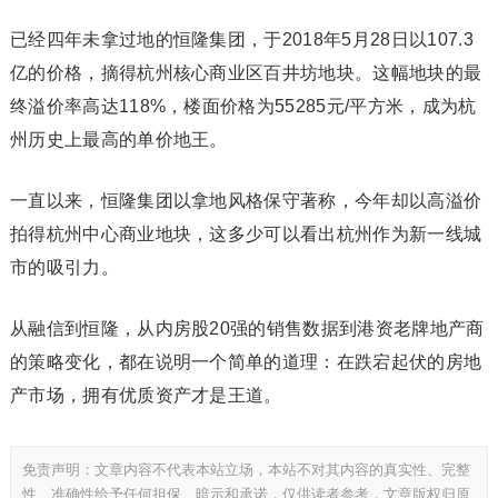
已经四年未拿过地的恒隆集团，于2018年5月28日以107.3
亿的价格，摘得杭州核心商业区百井坊地块。这幅地块的最
终溢价率高达118%，楼面价格为55285元/平方米，成为杭
州历史上最高的单价地王。
一直以来，恒隆集团以拿地风格保守著称，今年却以高溢价
拍得杭州中心商业地块，这多少可以看出杭州作为新一线城
市的吸引力。
从融信到恒隆，从内房股20强的销售数据到港资老牌地产商
的策略变化，都在说明一个简单的道理：在跌宕起伏的房地
产市场，拥有优质资产才是王道。
免责声明：文章内容不代表本站立场，本站不对其内容的真实性、完整
性、准确性给予任何担保、暗示和承诺，仅供读者参考，文章版权归原