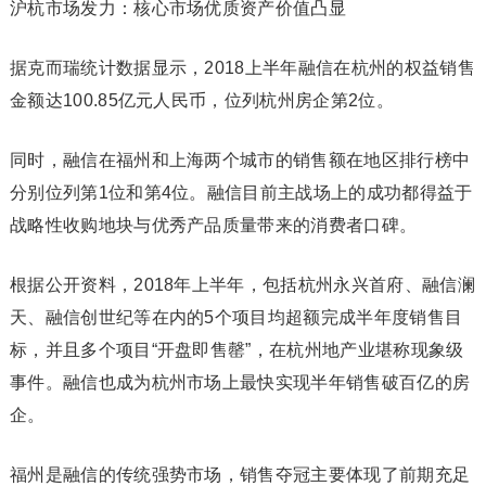
沪杭市场发力：核心市场优质资产价值凸显
据克而瑞统计数据显示，2018上半年融信在杭州的权益销售
金额达100.85亿元人民币，位列杭州房企第2位。
同时，融信在福州和上海两个城市的销售额在地区排行榜中
分别位列第1位和第4位。融信目前主战场上的成功都得益于
战略性收购地块与优秀产品质量带来的消费者口碑。
根据公开资料，2018年上半年，包括杭州永兴首府、融信澜
天、融信创世纪等在内的5个项目均超额完成半年度销售目
标，并且多个项目“开盘即售罄”，在杭州地产业堪称现象级
事件。融信也成为杭州市场上最快实现半年销售破百亿的房
企。
福州是融信的传统强势市场，销售夺冠主要体现了前期充足