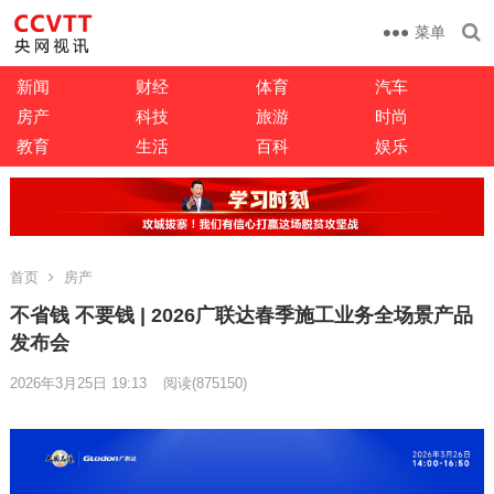
菜单
新闻
财经
体育
汽车
房产
科技
旅游
时尚
教育
生活
百科
娱乐
首页
房产
不省钱 不要钱 | 2026广联达春季施工业务全场景产品
发布会
2026年3月25日 19:13
阅读
(875150)