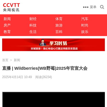
菜单
新闻
财经
体育
汽车
房产
科技
旅游
时尚
教育
生活
百科
娱乐
首页
新闻
直播 | Wildberries(WB野莓)2025年官宣大会
2025年4月14日 10:49
阅读
(26234)