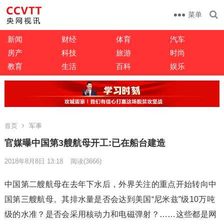
菜单
新闻
财经
体育
汽车
房产
科技
旅游
时尚
教育
生活
百科
娱乐
首页
军事
官媒曝中国第3艘航母开工:已在船台建造
2018年8月8日 13:18
阅读
(3666)
中国第二艘航母在去年下水后，外界关注的重点开始转向中
国第三艘航母。其排水量是否会达到美国“尼米兹”级10万吨
级的水准？是否会采用核动力和电磁弹射？……这些都是网