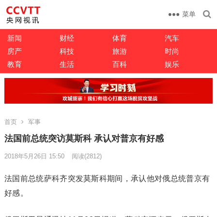
菜单
新闻
财经
体育
汽车
房产
科技
旅游
时尚
教育
生活
百科
娱乐
首页
军事
法国前总统突访莫斯科 承认对普京有好感
2018年5月26日 15:50
阅读
(2812)
法国前总统萨科齐突发莫斯科期间，承认他对俄总统普京有
好感。